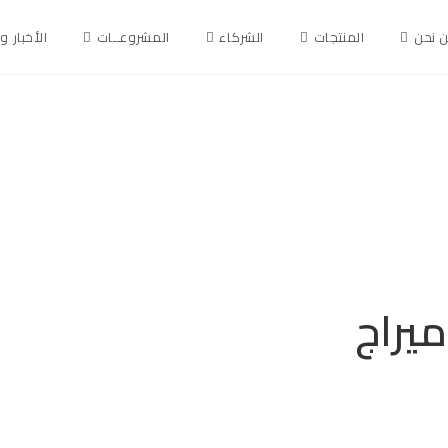
 نحن
المنتجات
الشركاء
المشروعــات
الأخبار و
ميراج
ميراج