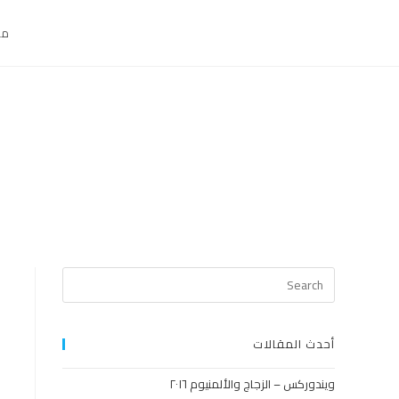
من
أحدث المقالات
ويندوركس – الزجاج والألمنيوم ٢٠١٦